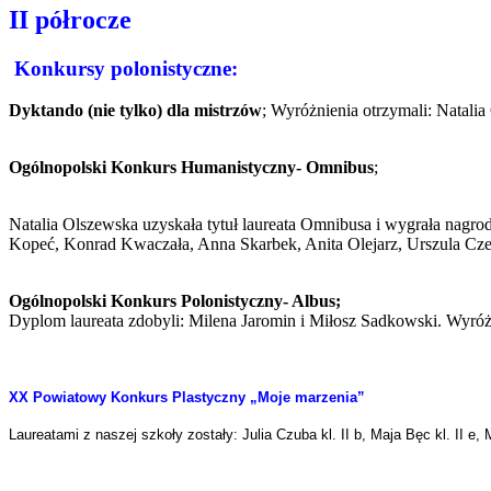
II półrocze
Konkursy polonistyczne:
Dyktando (nie tylko) dla mistrzów
; Wyróżnienia otrzymali: Natalia 
Ogólnopolski Konkurs Humanistyczny- Omnibus
;
Natalia Olszewska uzyskała tytuł laureata Omnibusa i wygrała nagr
Kopeć, Konrad Kwaczała, Anna Skarbek, Anita Olejarz, Urszula Czebo
Ogólnopolski Konkurs Polonistyczny- Albus;
Dyplom laureata zdobyli: Milena Jaromin i Miłosz Sadkowski. Wyróż
XX Powiatowy Konkurs Plastyczny „Moje marzenia”
Laureatami z naszej szkoły zostały: Julia Czuba kl. II b, Maja Bęc kl. II e,