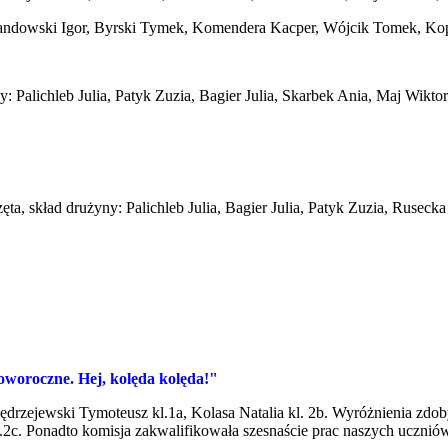
ewandowski Igor, Byrski Tymek, Komendera Kacper, Wójcik Tomek, Kop
ny: Palichleb Julia, Patyk Zuzia, Bagier Julia, Skarbek Ania, Maj Wikto
ta, skład drużyny: Palichleb Julia, Bagier Julia, Patyk Zuzia, Ruseck
woroczne. Hej, kolęda kolęda!"
Jędrzejewski Tymoteusz kl.1a, Kolasa Natalia kl. 2b. Wyróżnienia zdob
kl.2c. Ponadto komisja zakwalifikowała szesnaście prac naszych uczn