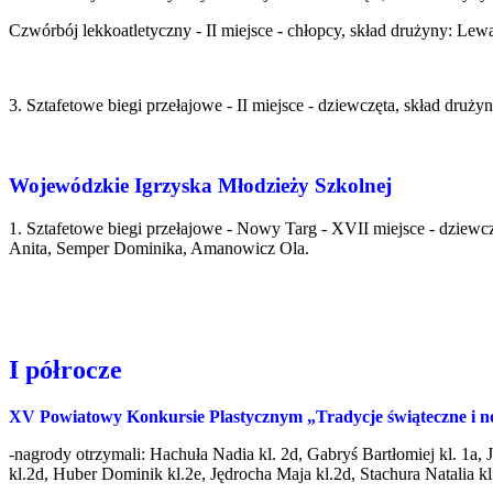
Czwórbój lekkoatletyczny - II miejsce - chłopcy, skład drużyny: L
3. Sztafetowe biegi przełajowe - II miejsce - dziewczęta, skład druży
Wojewódzkie Igrzyska Młodzieży Szkolnej
1. Sztafetowe biegi przełajowe - Nowy Targ - XVII miejsce - dziewczę
Anita, Semper Dominika, Amanowicz Ola.
I półrocze
XV Powiatowy Konkursie Plastycznym „Tradycje świąteczne i no
-
nagrody otrzymali: Hachuła Nadia kl. 2d, Gabryś Bartłomiej kl. 1a, 
kl.2d, Huber Dominik kl.2e, Jędrocha Maja kl.2d, Stachura Natalia 