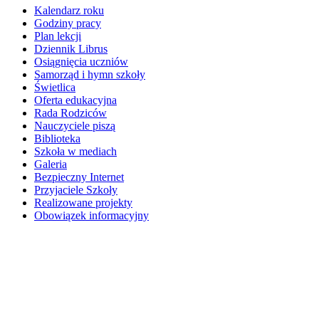
Kalendarz roku
Godziny pracy
Plan lekcji
Dziennik Librus
Osiągnięcia uczniów
Samorząd i hymn szkoły
Świetlica
Oferta edukacyjna
Rada Rodziców
Nauczyciele piszą
Biblioteka
Szkoła w mediach
Galeria
Bezpieczny Internet
Przyjaciele Szkoły
Realizowane projekty
Obowiązek informacyjny