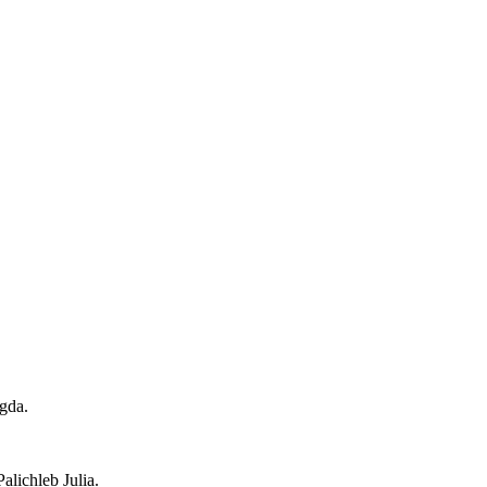
agda.
alichleb Julia.