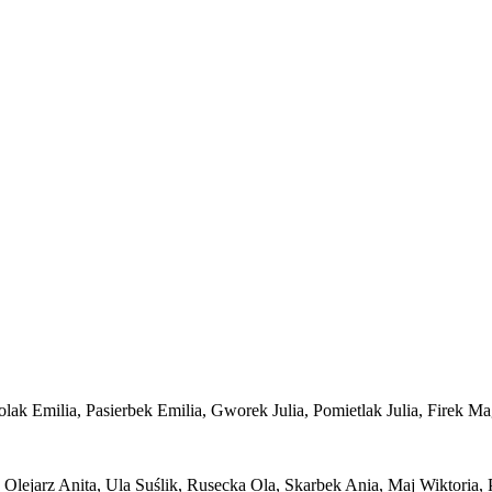
Polak Emilia, Pasierbek Emilia, Gworek Julia, Pomietlak Julia, Firek M
 Olejarz Anita, Ula Suślik, Rusecka Ola, Skarbek Ania, Maj Wiktoria, P