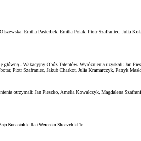
Olszewska, Emilia Pasierbek, Emilia Polak, Piotr Szafraniec, Julia Kol
odę główną - Wakacyjny Obóz Talentów. Wyróżnienia uzyskali: Jan Pi
tar, Piotr Szafraniec, Jakub Charkot, Julia Kramarczyk, Patryk Masł
nienia otrzymali: Jan Pieszko, Amelia Kowalczyk, Magdalena Szafrani
 Maja Banasiak kl.IIa i Weronika Skoczek kl.1c.