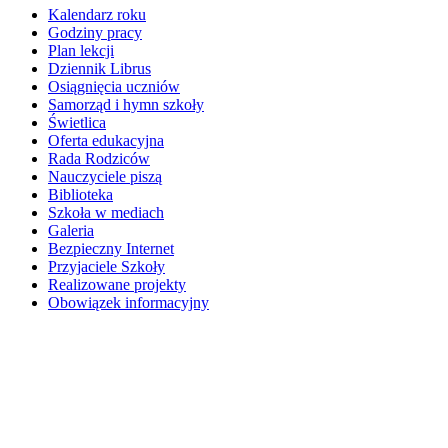
Kalendarz roku
Godziny pracy
Plan lekcji
Dziennik Librus
Osiągnięcia uczniów
Samorząd i hymn szkoły
Świetlica
Oferta edukacyjna
Rada Rodziców
Nauczyciele piszą
Biblioteka
Szkoła w mediach
Galeria
Bezpieczny Internet
Przyjaciele Szkoły
Realizowane projekty
Obowiązek informacyjny