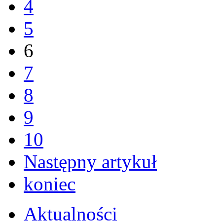
4
5
6
7
8
9
10
Następny artykuł
koniec
Aktualności