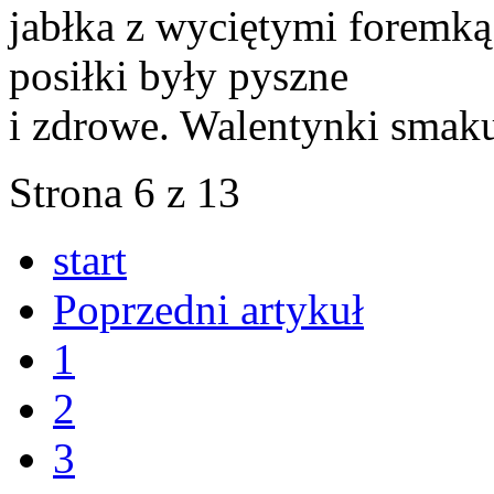
jabłka z wyciętymi foremk
posiłki były pyszne
i zdrowe. Walentynki smak
Strona 6 z 13
start
Poprzedni artykuł
1
2
3