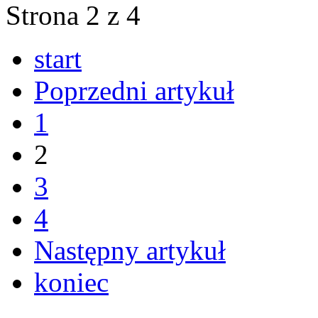
Strona 2 z 4
start
Poprzedni artykuł
1
2
3
4
Następny artykuł
koniec