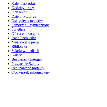
Kalendarz roku
Godziny pracy
Plan lekcji
Dziennik Librus
Osiągnięcia uczniów
Samorząd i hymn szkoły
Świetlica
Oferta edukacyjna
Rada Rodziców
Nauczyciele piszą
Biblioteka
Szkoła w mediach
Galeria
Bezpieczny Internet
Przyjaciele Szkoły
Realizowane projekty
Obowiązek informacyjny