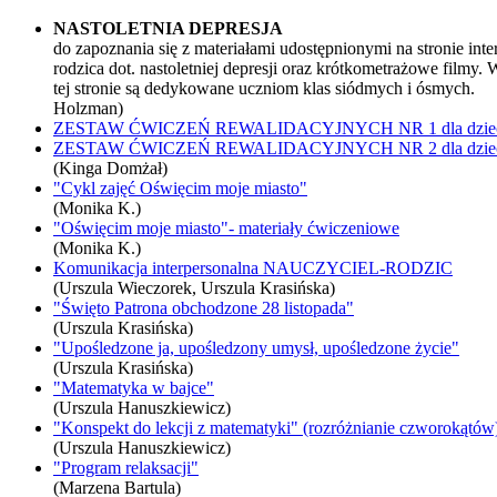
NASTOL
do zapoznania się z materiałami udostępnionymi na stronie int
rodzica dot. nastoletniej depresji oraz krótkometrażowe filmy.
tej stronie są dedykow
Holzman)
ZESTAW ĆWICZEŃ REWALIDACYJNYCH NR 1 dla dziecka z
ZESTAW ĆWICZEŃ REWALIDACYJNYCH NR 2 dla dziecka z
(Kinga Domżał)
"Cykl zajęć Oświęcim moje miasto"
(Monika K.)
"Oświęcim moje miasto"- materiały ćwiczeniowe
(Monika K.)
Komunikacja interpersonalna NAUCZYCIEL-RODZIC
(Urszula Wieczorek, Urszula Krasińska)
"Święto Patrona obchodzone 28 listopada"
(Urszula Krasińska)
"Upośledzone ja, upośledzony umysł, upośledzone życie"
(Urszula Krasińska)
"Matematyka w bajce"
(Urszula Hanuszkiewicz)
"Konspekt do lekcji z matematyki" (rozróżnianie czworokątów
(Urszula Hanuszkiewicz)
"Program relaksacji"
(Marzena Bartula)