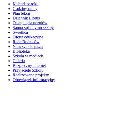
Kalendarz roku
Godziny pracy
Plan lekcji
Dziennik Librus
Osiągnięcia uczniów
Samorząd i hymn szkoły
Świetlica
Oferta edukacyjna
Rada Rodziców
Nauczyciele piszą
Biblioteka
Szkoła w mediach
Galeria
Bezpieczny Internet
Przyjaciele Szkoły
Realizowane projekty
Obowiązek informacyjny