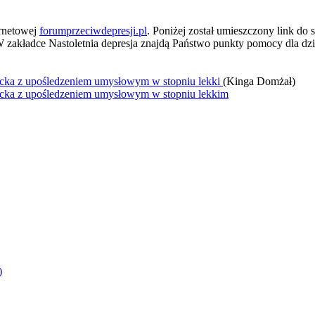
ETNIA DE
ernetowej
forumprzeciwdepresji.pl
. Poniżej został umieszczony link do 
 W zakładce Nastoletnia depresja znajdą Państwo punkty pomocy dla dzie
ane uczniom klas siódmyc
 upośledzeniem umysłowym w stopniu lekki
(Kinga Domżał)
 upośledzeniem umysłowym w stopniu lekkim
)