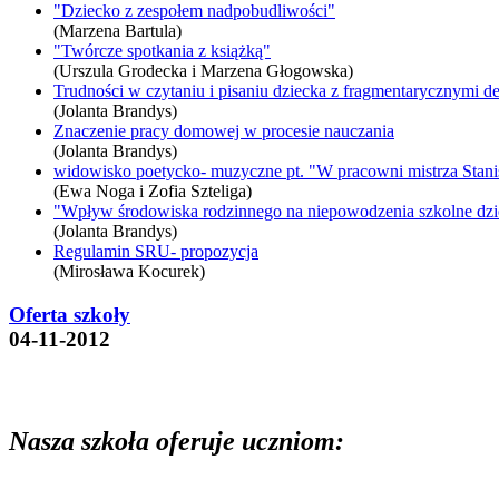
"Dziecko z zespołem nadpobudliwości"
(Marzena Bartula)
"Twórcze spotkania z książką"
(Urszula Grodecka i Marzena Głogowska)
Trudności w czytaniu i pisaniu dziecka z fragmentarycznymi 
(Jolanta Brandys)
Znaczenie pracy domowej w procesie nauczania
(Jolanta Brandys)
widowisko poetycko- muzyczne pt. "W pracowni mistrza Stan
(Ewa Noga i Zofia Szteliga)
"Wpływ środowiska rodzinnego na niepowodzenia szkolne dzi
(Jolanta Brandys)
Regulamin SRU- propozycja
(Mirosława Kocurek)
Oferta szkoły
04-11-2012
Nasza szkoła oferuje uczniom: