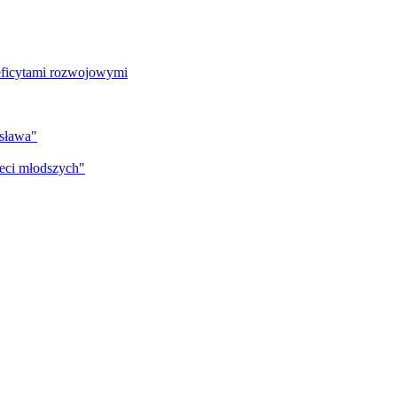
deficytami rozwojowymi
isława"
eci młodszych"