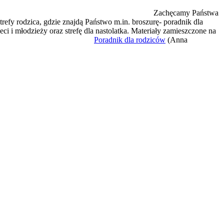
PRESJA
Zachęcamy Państwa
strefy rodzica, gdzie znajdą Państwo m.in. broszurę- poradnik dla
ci i młodzieży oraz strefę dla nastolatka. Materiały zamieszczone na
h i ósmych.
Poradnik dla rodziców
(Anna